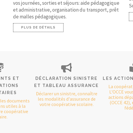
vos journées, sorties et séjours: aide pédagogique
S
et administrative, organisation du transport, prêt
de malles pédagogiques.
PLUS DE DÉTAILS
NTS ET
DÉCLARATION SINISTRE
LES ACTION
ATIONS
ET TABLEAU ASSURANCE
La coopérat
L'OCCE vou
TAIRES
Déclarer un sinistre, connaître
actions dé
les modalités d'assurance de
 les documents
(OCCE 42), 
votre coopérative scolaire.
s utiles à la
fédé
re coopérative
ire.