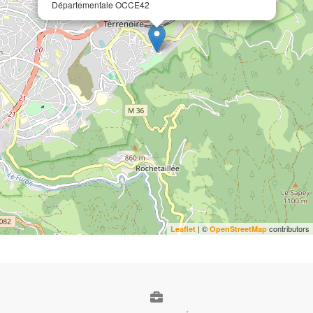
Départementale OCCE42
| ©
contributors
Leaflet
OpenStreetMap