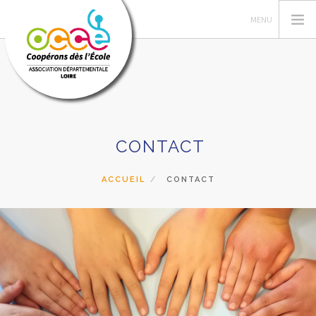
L'OCCE
CONTACT
GERER SA COOPERATIVE
ACTIONS ET RESSOURCES PÉDAGOGIQUES
ACCUEIL
CONTACT
FORMATIONS
PRETS ET SERVICES
RECHERCHER
CONTACT