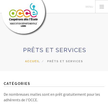
L'OCCE
PRÊTS ET SERVICES
GERER SA COOPERATIVE
ACTIONS ET RESSOURCES PÉDAGOGIQUES
ACCUEIL
PRÊTS ET SERVICES
FORMATIONS
PRETS ET SERVICES
RECHERCHER
CATÉGORIES
De nombreuses malles sont en prêt gratuitement pour les
CONTACT
adhérents de l'OCCE.