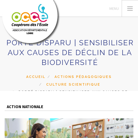
PORTÉ DISPARU | SENSIBILISER
AUX CAUSES DE DÉCLIN DE LA
L'OCCE
BIODIVERSITÉ
GERER SA COOPERATIVE
ACTIONS ET RESSOURCES PÉDAGOGIQUES
ACCUEIL
ACTIONS PÉDAGOGIQUES
FORMATIONS
CULTURE SCIENTIFIQUE
PORTÉ DISPARU | SENSIBILISER AUX CAUSES DE
PRETS ET SERVICES
DÉCLIN DE LA BIODIVERSITÉ
RECHERCHER
ACTION NATIONALE
CONTACT