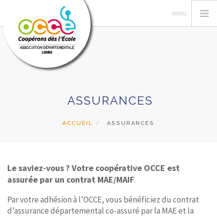
L'OCCE
ASSURANCES
GERER SA COOPERATIVE
ACTIONS ET RESSOURCES PÉDAGOGIQUES
ACCUEIL
ASSURANCES
FORMATIONS
PRETS ET SERVICES
Le saviez-vous ?
Votre coopérative OCCE est
RECHERCHER
assurée par un contrat MAE/MAIF
.
CONTACT
Par votre adhésion à l’OCCE, vous bénéficiez du contrat
d’assurance départemental co-assuré par la MAE et la