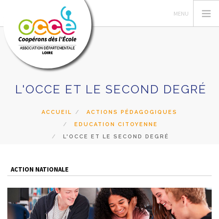
L'OCCE ET LE SECOND DEGRÉ
L'OCCE
GERER SA COOPERATIVE
ACCUEIL
ACTIONS PÉDAGOGIQUES
ACTIONS ET RESSOURCES PÉDAGOGIQUES
EDUCATION CITOYENNE
FORMATIONS
L'OCCE ET LE SECOND DEGRÉ
PRETS ET SERVICES
RECHERCHER
ACTION NATIONALE
CONTACT