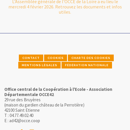
L'Assemblée générale de l'OCCE de la Loire a eu lieu le
mercredi 4 février 2026. Retrouvez les documents et infos
utiles.
CONTACT
COOKIES
CHARTE DES COOKIES
MENTIONS LÉGALES
FÉDÉRATION NATIONALE
Office central de la Coopération à l'Ecole - Association
Départementale OCCE42
29 rue des Bruyères
(maison du gardien château de la Perrotière)
42100 Saint Etienne
T : 04.77.49.02.40
E : ad42@occe.coop