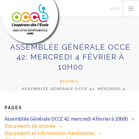
ASSEMBLÉE GÉNÉRALE OCCE
L'OCCE
42: MERCREDI 4 FÉVRIER À
GERER SA COOPERATIVE
10H00
ACTIONS ET RESSOURCES PÉDAGOGIQUES
ACCUEIL
FORMATIONS
ASSEMBLÉE GÉNÉRALE OCCE 42: MERCREDI 4
PRETS ET SERVICES
FÉVRIER À 10H00
RECHERCHER
PAGES
Assemblée Générale OCCE 42: mercredi 4 février à 10h00
CONTACT
Documents de rentrée
Documents et informations mandataires