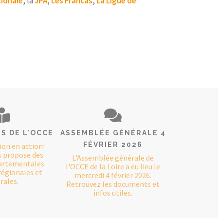
tionale
, la
JPA
,
Les Francas
,
La Ligue de
S DE L'OCCE
ASSEMBLÉE GÉNÉRALE 4
FÉVRIER 2026
ion en action!
s propose des
L'Assemblée générale de
partementales
l'OCCE de la Loire a eu lieu le
régionales et
mercredi 4 février 2026.
rales.
Retrouvez les documents et
infos utiles.