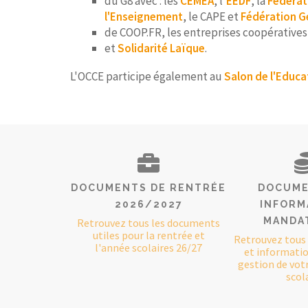
du G8 avec : les
CEMEA
, l'
EEDF
, la
Fédérat
l'Enseignement
, le CAPE et
Fédération G
de COOP.FR, les entreprises coopératives
et
Solidarité Laïque
.
L'OCCE participe également au
Salon de l'Educa
DOCUMENTS DE RENTRÉE
DOCUME
2026/2027
INFORM
MANDA
Retrouvez tous les documents
utiles pour la rentrée et
Retrouvez tous
l'année scolaires 26/27
et information
gestion de vot
scola