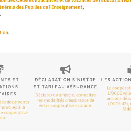
ion des Oeuvres Educatives et de Vacances de l’Education Na
énérale des Pupilles de l’Enseignement
,
,
tion
.
NTS ET
DÉCLARATION SINISTRE
LES ACTION
ATIONS
ET TABLEAU ASSURANCE
La coopérat
L'OCCE vou
TAIRES
Déclarer un sinistre, connaître
actions dé
les modalités d'assurance de
 les documents
(OCCE 42), 
votre coopérative scolaire.
s utiles à la
fédé
re coopérative
ire.