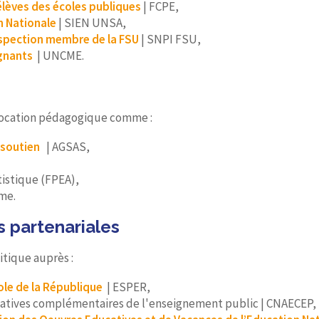
élèves des écoles publiques
| FCPE,
n Nationale
| SIEN UNSA,
nspection membre de la FSU
| SNPI FSU,
ignants
| UNCME.
à vocation pédagogique comme :
 soutien
| AGSAS,
istique (FPEA),
sme.
s partenariales
itique auprès :
ole de la République
| ESPER,
ucatives complémentaires de l'enseignement public | CNAECEP,